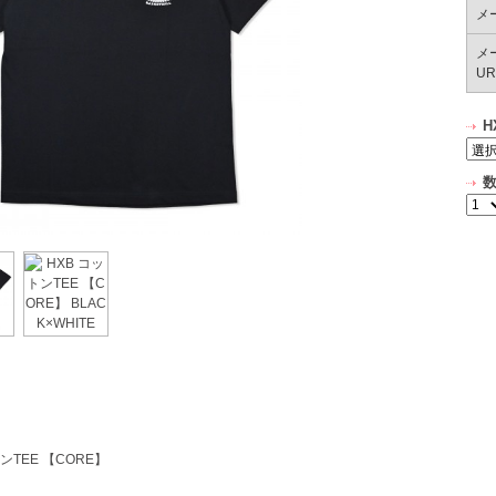
メ
メ
UR
H
ンTEE 【CORE】