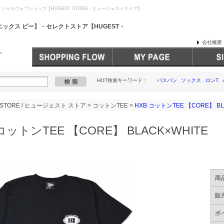
シャルウェブショップ【HUGEST STORE・ヒュージェストストア】
会社概要
HOT検索キーワード：
バスパン
ソックス
ロンT
 STORE / ヒュージェスト ストア
>
コットンTEE
>
HXB コットンTEE 【CORE】 BL
コットンTEE 【CORE】 BLACK×WHITE
商
販
ポ