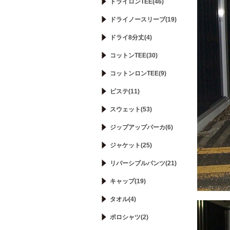
ドライロンTEE(46)
ドライノースリーブ(19)
ドライ8分丈(4)
コットンTEE(30)
コットンロンTEE(9)
ピステ(11)
スウェット(53)
ジップアップパーカ(6)
ジャケット(25)
リバーシブルパンツ(21)
キャップ(19)
タオル(4)
ポロシャツ(2)