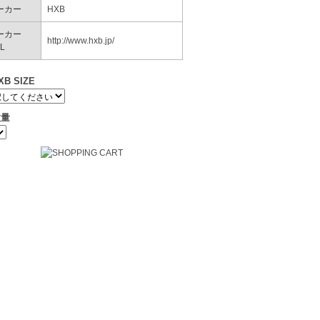
ーカー
HXB
ーカー
http://www.hxb.jp/
L
XB SIZE
数量