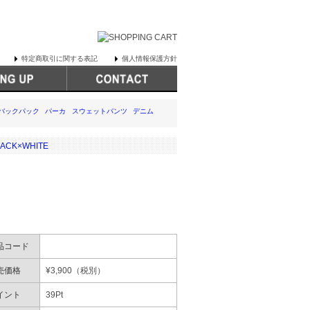
特定商取引に関する表記
個人情報保護方針
バックパック
パーカ
スウェットパンツ
デニム
ACK×WHITE
品コード
売価格
¥
3,900
（税別）
イント
39
Pt