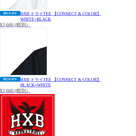
HXB ドライTEE 【CONNECT & COLOR】
WHITE×BLACK
¥3,600 (税別）
HXB ドライTEE 【CONNECT & COLOR】
BLACK×WHITE
¥3,600 (税別）