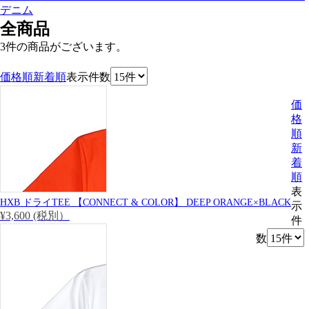
デニム
全商品
3件
の商品がございます。
価格順
新着順
表示件数
価
格
順
新
着
順
表
HXB ドライTEE 【CONNECT & COLOR】 DEEP ORANGE×BLACK
示
¥3,600 (税別）
件
数