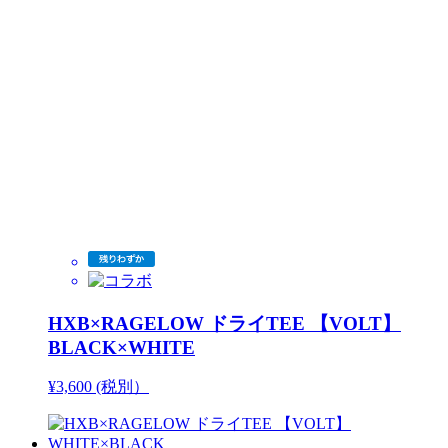
HXB×RAGELOW ドライTEE 【VOLT】
BLACK×WHITE
¥3,600 (税別）