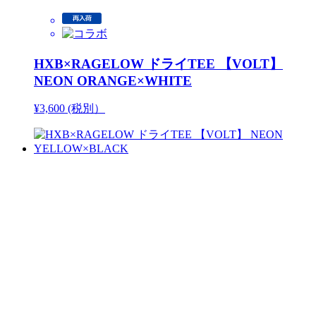
HXB×RAGELOW ドライTEE 【VOLT】
NEON ORANGE×WHITE
¥3,600 (税別）