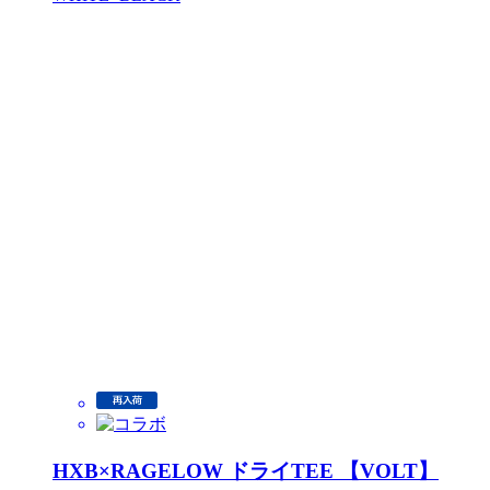
HXB×RAGELOW ドライTEE 【VOLT】