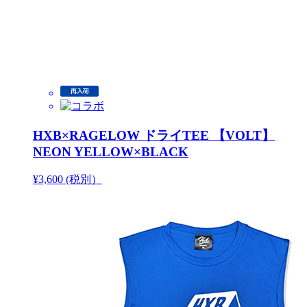
HXB×RAGELOW ドライTEE 【VOLT】
NEON YELLOW×BLACK
¥3,600 (税別）