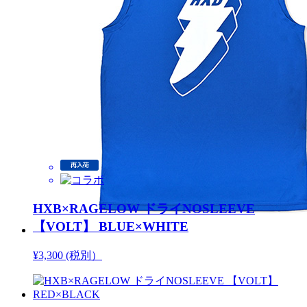
HXB×RAGELOW ドライNOSLEEVE
【VOLT】 BLUE×WHITE
¥3,300 (税別）