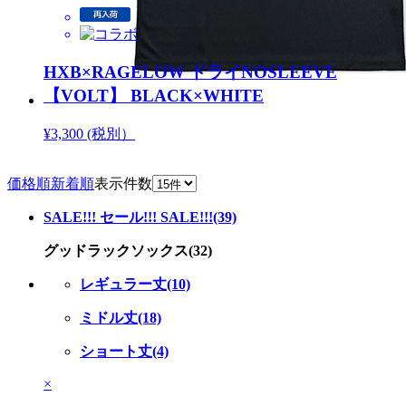
HXB×RAGELOW ドライNOSLEEVE
【VOLT】 BLACK×WHITE
¥3,300 (税別）
価格順
新着順
表示件数
SALE!!! セール!!! SALE!!!(39)
グッドラックソックス(32)
レギュラー丈(10)
ミドル丈(18)
ショート丈(4)
×