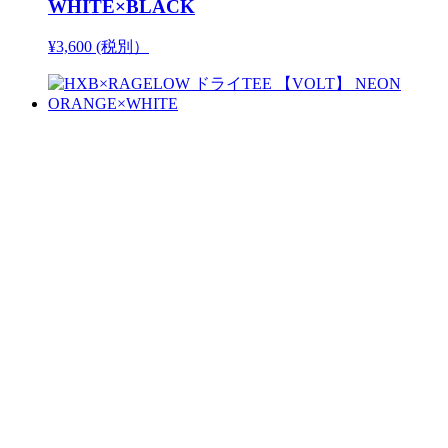
WHITE×BLACK
¥3,600 (税別）