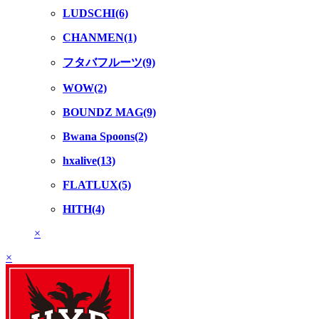
LUDSCHI(6)
CHANMEN(1)
フタバフルーツ(9)
WOW(2)
BOUNDZ MAG(9)
Bwana Spoons(2)
hxalive(13)
FLATLUX(5)
HITH(4)
×
×