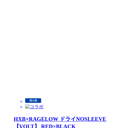
HXB×RAGELOW ドライNOSLEEVE
【VOLT】 RED×BLACK