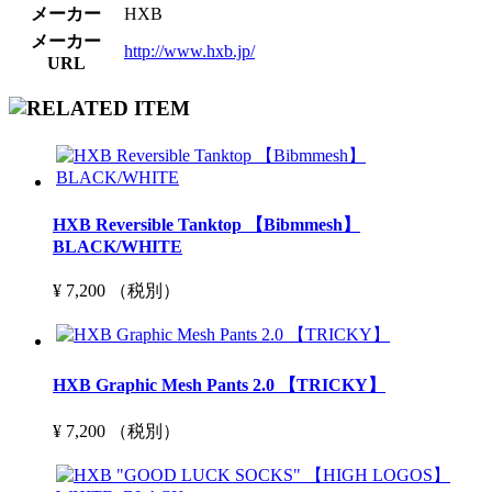
メーカー
HXB
メーカー
http://www.hxb.jp/
URL
HXB Reversible Tanktop 【Bibmmesh】
BLACK/WHITE
¥ 7,200 （税別）
HXB Graphic Mesh Pants 2.0 【TRICKY】
¥ 7,200 （税別）