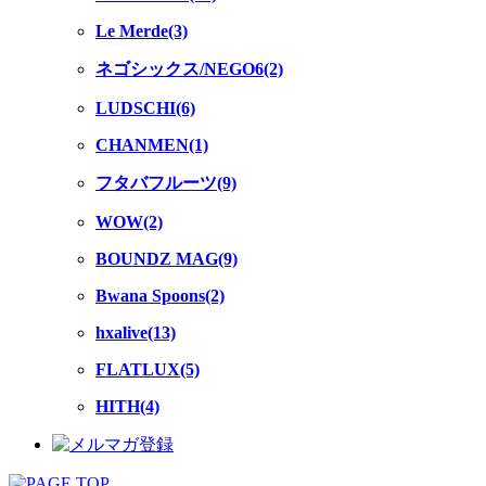
Le Merde(3)
ネゴシックス/NEGO6(2)
LUDSCHI(6)
CHANMEN(1)
フタバフルーツ(9)
WOW(2)
BOUNDZ MAG(9)
Bwana Spoons(2)
hxalive(13)
FLATLUX(5)
HITH(4)