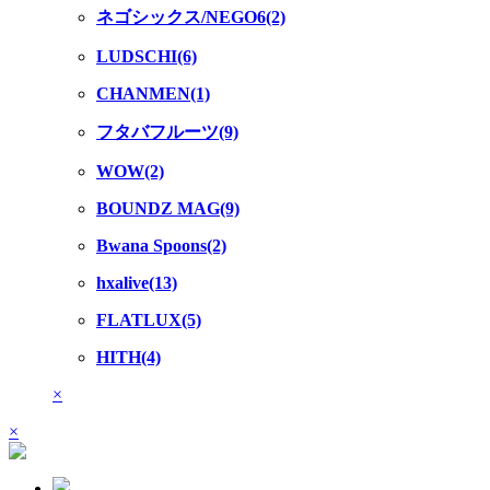
ネゴシックス/NEGO6(2)
LUDSCHI(6)
CHANMEN(1)
フタバフルーツ(9)
WOW(2)
BOUNDZ MAG(9)
Bwana Spoons(2)
hxalive(13)
FLATLUX(5)
HITH(4)
×
×