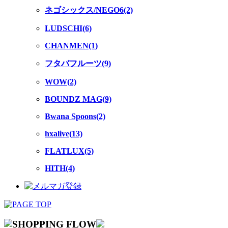
ネゴシックス/NEGO6(2)
LUDSCHI(6)
CHANMEN(1)
フタバフルーツ(9)
WOW(2)
BOUNDZ MAG(9)
Bwana Spoons(2)
hxalive(13)
FLATLUX(5)
HITH(4)