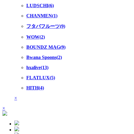
LUDSCHI(6)
CHANMEN(1)
フタバフルーツ(9)
WOW(2)
BOUNDZ MAG(9)
Bwana Spoons(2)
hxalive(13)
FLATLUX(5)
HITH(4)
×
×