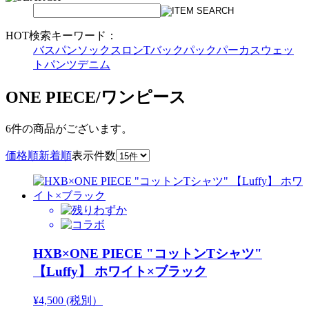
HOT検索キーワード：
バスパン
ソックス
ロンT
バックパック
パーカ
スウェッ
トパンツ
デニム
ONE PIECE/ワンピース
6件
の商品がございます。
価格順
新着順
表示件数
HXB×ONE PIECE "コットンTシャツ"
【Luffy】 ホワイト×ブラック
¥4,500 (税別）