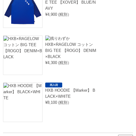
E TEE 【XOVER】 BLUE/N
AVY
¥4,900 (税別）
HXB×RAGELOW コットン
BIG TEE 【ROGO】 DENIM
×BLACK
¥4,300 (税別）
HXB HOODIE 【Marker】 B
LACK×WHITE
¥8,100 (税別）