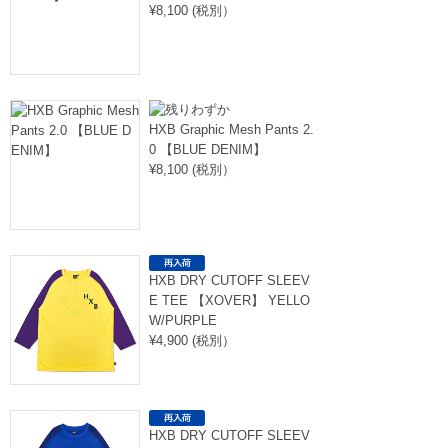
¥8,100 (税別）
HXB Graphic Mesh Pants 2.
0 【BLUE DENIM】
¥8,100 (税別）
HXB DRY CUTOFF SLEEV
E TEE 【XOVER】 YELLO
W/PURPLE
¥4,900 (税別）
HXB DRY CUTOFF SLEEV