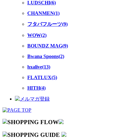
LUDSCHI(6)
CHANMEN(1)
フタバフルーツ(9)
WOW(2)
BOUNDZ MAG(9)
Bwana Spoons(2)
hxalive(13)
FLATLUX(5)
HITH(4)