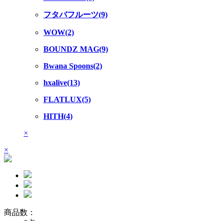
フタバフルーツ(9)
WOW(2)
BOUNDZ MAG(9)
Bwana Spoons(2)
hxalive(13)
FLATLUX(5)
HITH(4)
×
×
商品数：