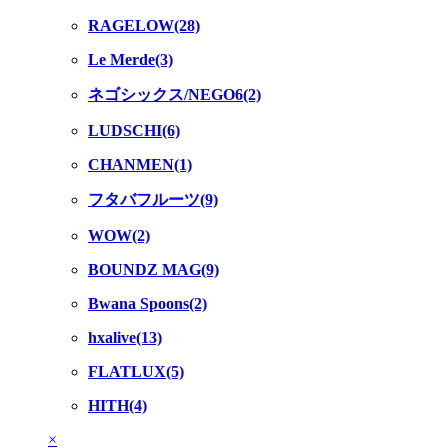
RAGELOW(28)
Le Merde(3)
ネゴシックス/NEGO6(2)
LUDSCHI(6)
CHANMEN(1)
フタバフルーツ(9)
WOW(2)
BOUNDZ MAG(9)
Bwana Spoons(2)
hxalive(13)
FLATLUX(5)
HITH(4)
×