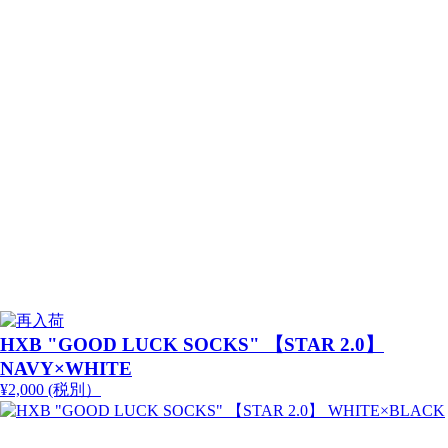
HXB "GOOD LUCK SOCKS" 【STAR 2.0】
NAVY×WHITE
¥2,000 (税別）