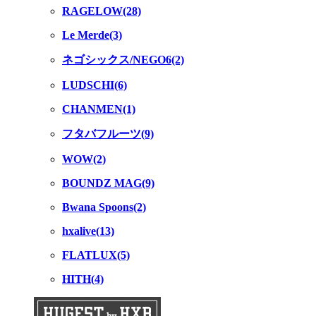
RAGELOW(28)
Le Merde(3)
ネゴシックス/NEGO6(2)
LUDSCHI(6)
CHANMEN(1)
フタバフルーツ(9)
WOW(2)
BOUNDZ MAG(9)
Bwana Spoons(2)
hxalive(13)
FLATLUX(5)
HITH(4)