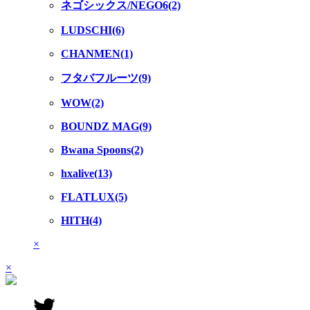
ネゴシックス/NEGO6(2)
LUDSCHI(6)
CHANMEN(1)
フタバフルーツ(9)
WOW(2)
BOUNDZ MAG(9)
Bwana Spoons(2)
hxalive(13)
FLATLUX(5)
HITH(4)
×
×