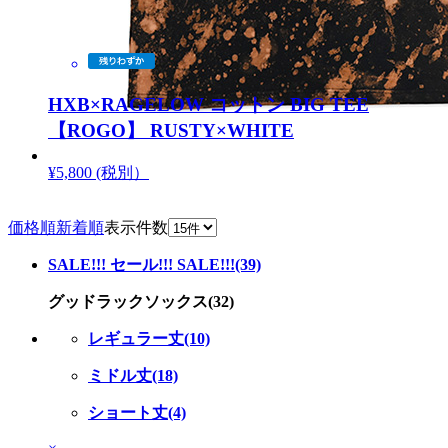
HXB×RAGELOW コットン BIG TEE
【ROGO】 RUSTY×WHITE
¥5,800 (税別）
価格順
新着順
表示件数
SALE!!! セール!!! SALE!!!(39)
グッドラックソックス(32)
レギュラー丈(10)
ミドル丈(18)
ショート丈(4)