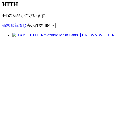
HITH
4件
の商品がございます。
価格順
新着順
表示件数