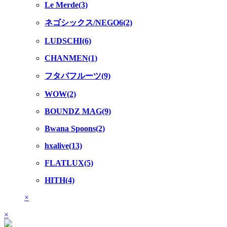
Le Merde(3)
ネゴシックス/NEGO6(2)
LUDSCHI(6)
CHANMEN(1)
フタバフルーツ(9)
WOW(2)
BOUNDZ MAG(9)
Bwana Spoons(2)
hxalive(13)
FLATLUX(5)
HITH(4)
×
×