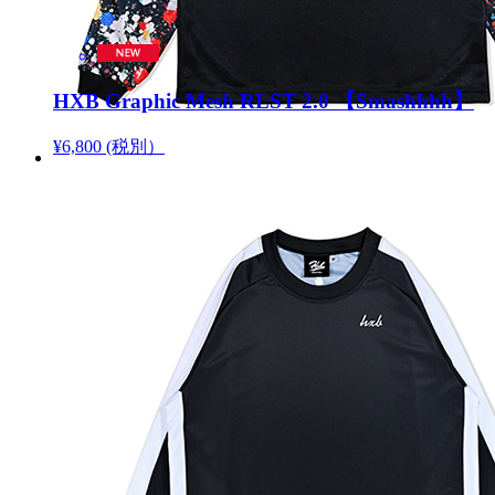
HXB Graphic Mesh RLST 2.0 【Smashhhh】
¥6,800 (税別）