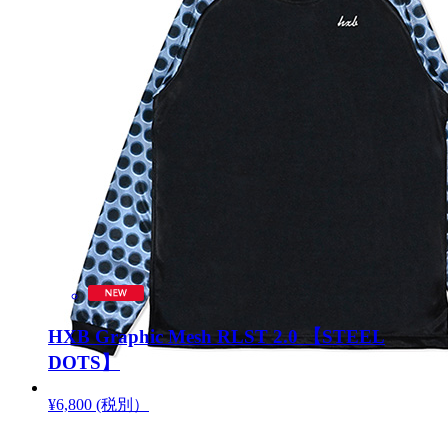
HXB Graphic Mesh RLST 2.0 【STEEL
DOTS】
¥6,800 (税別）