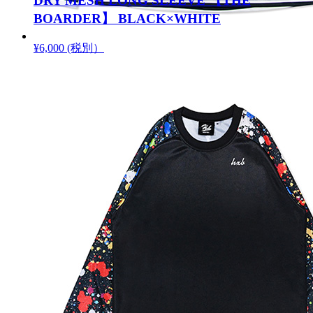
DRY MESH LONG SLEEVE 【THE
BOARDER】 BLACK×WHITE
¥6,000 (税別）