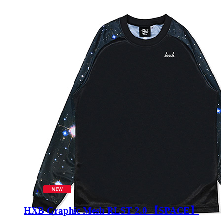
HXB Graphic Mesh RLST 2.0 【SPACE】