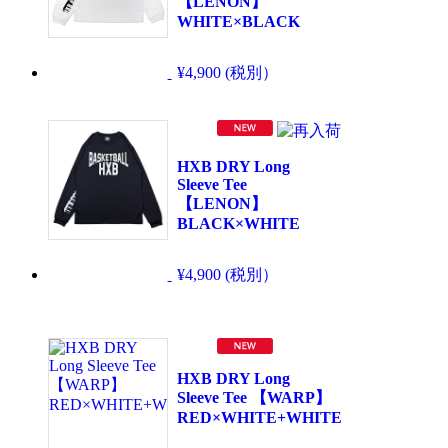
【LENON】
WHITE×BLACK
¥4,900 (税別）
HXB DRY Long
Sleeve Tee
【LENON】
BLACK×WHITE
¥4,900 (税別）
HXB DRY Long
Sleeve Tee 【WARP】
RED×WHITE+WHITE