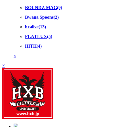
BOUNDZ MAG(9)
Bwana Spoons(2)
hxalive(13)
FLATLUX(5)
HITH(4)
×
×