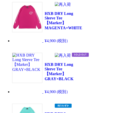
HXB DRY Long
Sleeve Tee
【Marker】
MAGENTA×WHITE
¥4,900 (税別）
HXB DRY Long
Sleeve Tee
【Marker】
GRAY×BLACK
¥4,900 (税別）