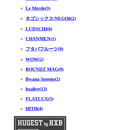
Le Merde(3)
ネゴシックス/NEGO6(2)
LUDSCHI(6)
CHANMEN(1)
フタバフルーツ(9)
WOW(2)
BOUNDZ MAG(9)
Bwana Spoons(2)
hxalive(13)
FLATLUX(5)
HITH(4)