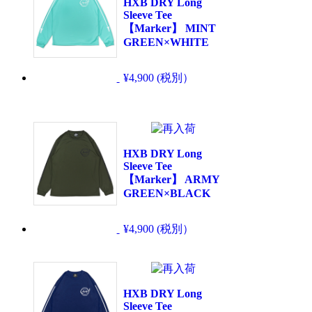
HXB DRY Long
Sleeve Tee
【Marker】 MINT
GREEN×WHITE
¥4,900 (税別）
HXB DRY Long
Sleeve Tee
【Marker】 ARMY
GREEN×BLACK
¥4,900 (税別）
HXB DRY Long
Sleeve Tee