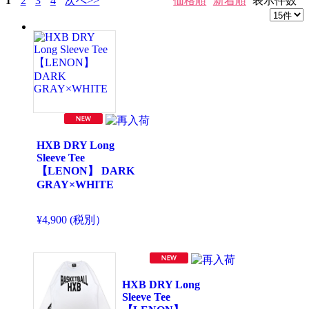
1
2
3
4
次へ>>
価格順
新着順
表示件数
HXB DRY Long
Sleeve Tee
【LENON】 DARK
GRAY×WHITE
¥4,900 (税別）
HXB DRY Long
Sleeve Tee