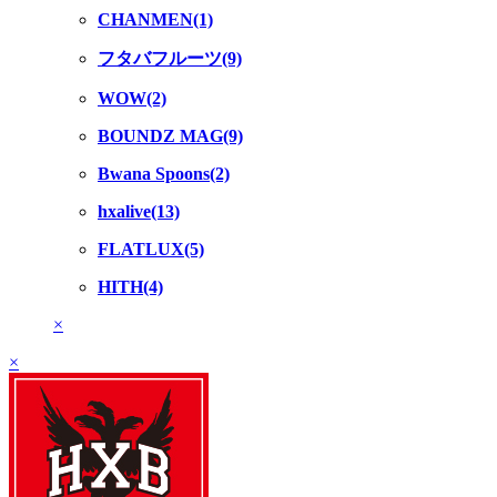
CHANMEN(1)
フタバフルーツ(9)
WOW(2)
BOUNDZ MAG(9)
Bwana Spoons(2)
hxalive(13)
FLATLUX(5)
HITH(4)
×
×