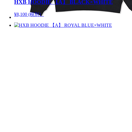
HXB HOODIE 【A】 BLACK×WHITE
¥8,100 (税別）