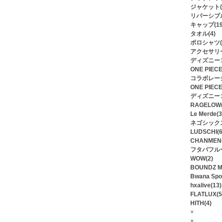
ジャケット(2
リバーシブル
キャップ(19
タオル(4)
ポロシャツ(
アクセサリー
ディズニーコ
ONE PIEC
コラボレーシ
ONE PIEC
ディズニーコ
RAGELOW(
Le Merde(3
ネゴシックス/
LUDSCHI(6
CHANMEN(
フタバフルー
WOW(2)
BOUNDZ M
Bwana Spo
hxalive(13)
FLATLUX(5
HITH(4)
×
×