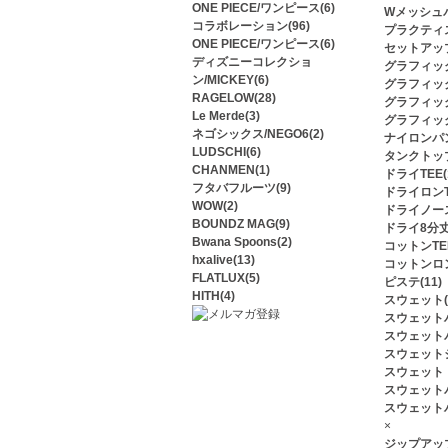
ONE PIECE/ワンピース(6)
Wメッシュパ
コラボレーション(96)
プラクティス
ONE PIECE/ワンピース(6)
セットアップ
ディズニーコレクショ
グラフィック
ン/MICKEY(6)
グラフィック
RAGELOW(28)
グラフィック
Le Merde(3)
グラフィック
ネゴシックス/NEGO6(2)
ナイロンパン
LUDSCHI(6)
タンクトップ
CHANMEN(1)
ドライTEE(1
フタバフルーツ(9)
ドライロンTE
WOW(2)
ドライノース
BOUNDZ MAG(9)
ドライ8分丈(
Bwana Spoons(2)
コットンTEE
hxalive(13)
コットンロン
FLATLUX(5)
ピステ(11)
HITH(4)
スウェット(5
スウェットハ
スウェットパ
スウェットジ
スウェットト
スウェットパ
スウェットハ
×
ジップアップ