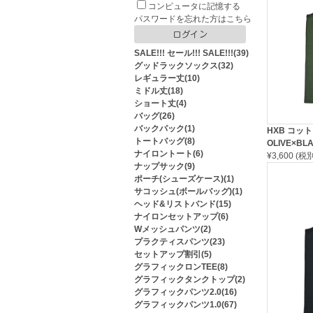
コンピュータに記憶する
パスワードを忘れた方はこちら
SALE!!! セール!!! SALE!!!(39)
グッドラックソックス(32)
レギュラー丈(10)
ミドル丈(18)
ショート丈(4)
バッグ(26)
バックパック(1)
HXB コットン
トートバッグ(8)
OLIVE×BL
ナイロントート(6)
¥3,600 (
ナップサック(9)
ポーチ(シューズケース)(1)
サコッシュ(ボールバッグ)(1)
ヘッド&リストバンド(15)
ナイロンセットアップ(6)
Wメッシュパンツ(2)
プラクティスパンツ(23)
セットアップ割引(5)
グラフィックロンTEE(8)
グラフィックタンクトップ(2)
グラフィックパンツ2.0(16)
グラフィックパンツ1.0(67)