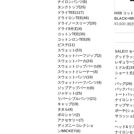
ナイロンパンツ(6)
タンクトップ(25)
ドライTEE(127)
HXB コットン
ドライロンTEE(46)
BLACK×WH
ドライノースリーブ(20)
¥3,600 (
ドライ8分丈(4)
コットンTEE(30)
コットンロンTEE(9)
ピステ(11)
スウェット(53)
SALE!!! セー
スウェットハーフジップ(2)
グッドラック
スウェットパーカ(24)
レギュラー丈
スウェットジップパーカ(9)
ミドル丈(18
スウェットトレーナー(4)
ショート丈(
スウェットパンツ(10)
×
スウェットハーフパンツ(4)
バッグ(26)
ジップアップパーカ(6)
バックパック
ジャケット(25)
トートバッグ
リバーシブルパンツ(21)
ナイロントー
キャップ(19)
ナップサック
タオル(4)
ポーチ(シュ
ポロシャツ(2)
サコッシュ(
アクセサリー(7)
×
ディズニーコレクショ
ヘッド&リス
ン/MICKEY(6)
ナイロンセッ