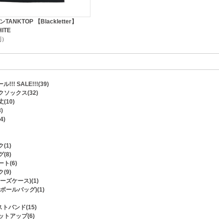
TANKTOP 【Blackletter】
ITE
税別）
ル!!! SALE!!!(39)
ソックス(32)
(10)
)
4)
(1)
(8)
ト(6)
(9)
ーズケース)(1)
ボールバッグ)(1)
トバンド(15)
トアップ(6)