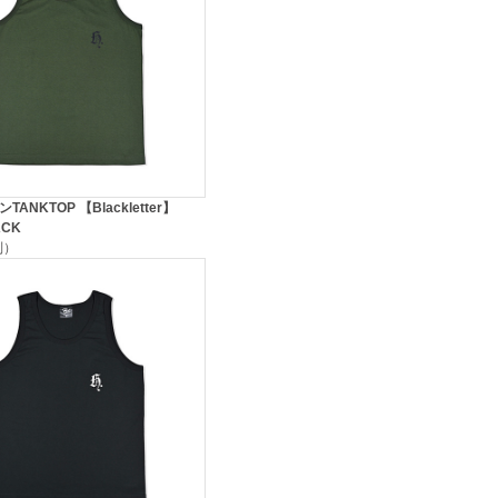
TANKTOP 【Blackletter】
ACK
税別）