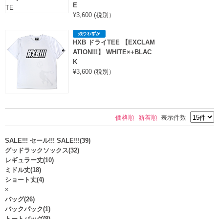
E
¥3,600 (税別）
HXB ドライTEE 【EXCLAM
ATION!!!】 WHITE×+BLAC
K
¥3,600 (税別）
価格順
新着順
表示件数
SALE!!! セール!!! SALE!!!(39)
グッドラックソックス(32)
レギュラー丈(10)
ミドル丈(18)
ショート丈(4)
×
バッグ(26)
バックパック(1)