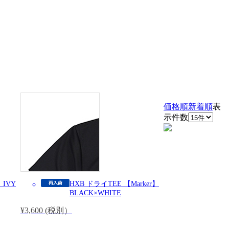
価格順
新着順
表
示件数
 IVY
HXB ドライTEE 【Marker】
BLACK×WHITE
¥3,600 (税別）