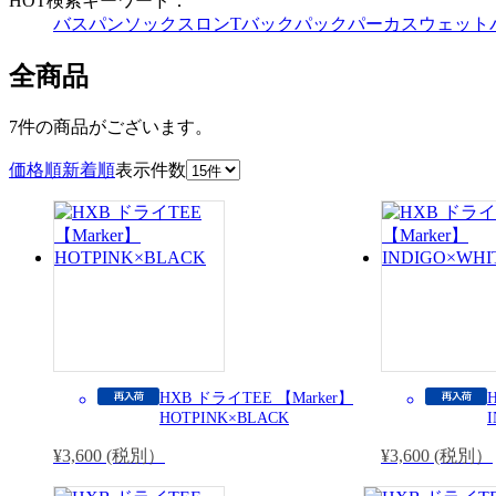
HOT検索キーワード：
バスパン
ソックス
ロンT
バックパック
パーカ
スウェット
全商品
7件
の商品がございます。
価格順
新着順
表示件数
HXB ドライTEE 【Marker】
HOTPINK×BLACK
¥3,600 (税別）
¥3,600 (税別）