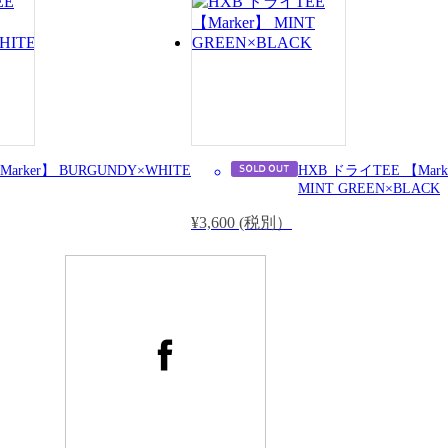
arker】 BURGUNDY×WHITE
HXB ドライTEE 【Mark
MINT GREEN×BLACK
¥3,600 (税別）