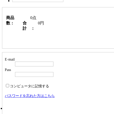
商品
0点
数：
合
0円
計 ：
E-mail
Pass
コンピュータに記憶する
パスワードを忘れた方はこちら