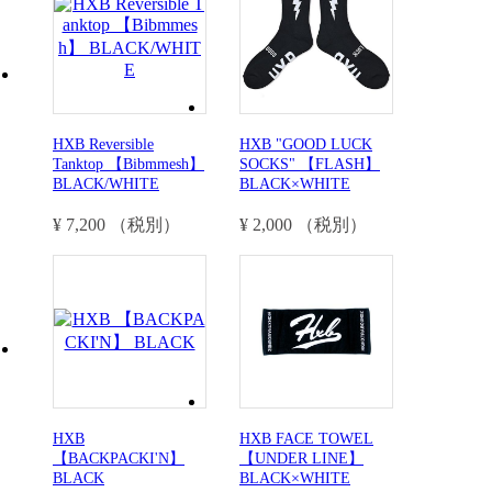
HXB Reversible
HXB "GOOD LUCK
Tanktop 【Bibmmesh】
SOCKS" 【FLASH】
BLACK/WHITE
BLACK×WHITE
¥ 7,200 （税別）
¥ 2,000 （税別）
HXB
HXB FACE TOWEL
【BACKPACKI'N】
【UNDER LINE】
BLACK
BLACK×WHITE