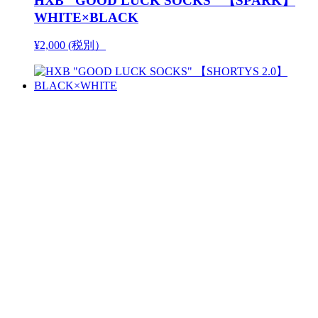
HXB "GOOD LUCK SOCKS" 【SPARK】
WHITE×BLACK
¥2,000 (税別）