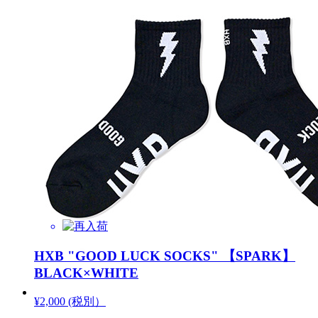
HXB "GOOD LUCK SOCKS" 【SPARK】
BLACK×WHITE
¥2,000 (税別）