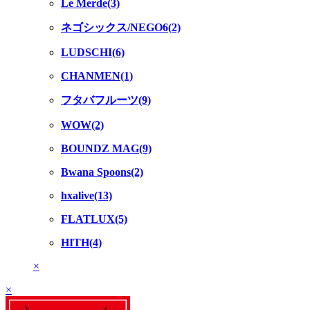
Le Merde(3)
ネゴシックス/NEGO6(2)
LUDSCHI(6)
CHANMEN(1)
フタバフルーツ(9)
WOW(2)
BOUNDZ MAG(9)
Bwana Spoons(2)
hxalive(13)
FLATLUX(5)
HITH(4)
×
×