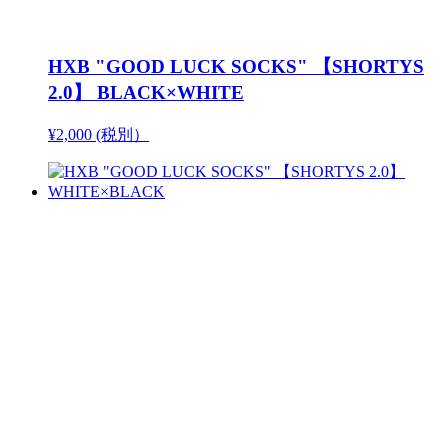
HXB "GOOD LUCK SOCKS" 【SHORTYS
2.0】 BLACK×WHITE
¥2,000 (税別）