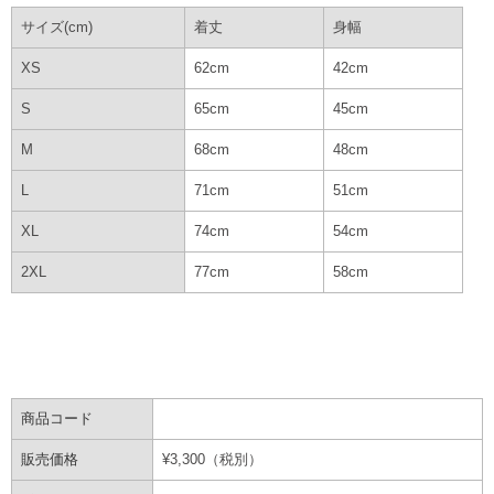
サイズ(cm)
着丈
身幅
XS
62cm
42cm
S
65cm
45cm
M
68cm
48cm
L
71cm
51cm
XL
74cm
54cm
2XL
77cm
58cm
商品コード
販売価格
¥
3,300
（税別）