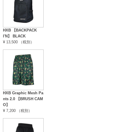
HXB 【BACKPACK
I'N】 BLACK
¥ 13,500 （税別）
HXB Graphic Mesh Pa
nts 2.0 【BRUSH CAM
O】
¥ 7,200 （税別）