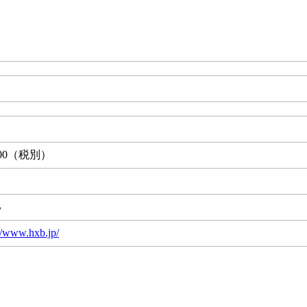
00
（税別）
B
://www.hxb.jp/