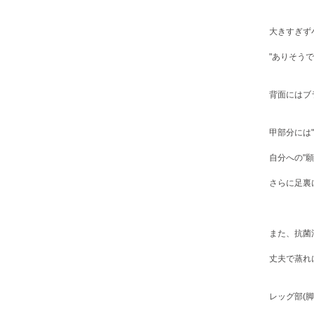
大きすぎず
"ありそう
背面にはブラ
甲部分には"
自分への"
さらに足裏
また、抗菌
丈夫で蒸れ
レッグ部(