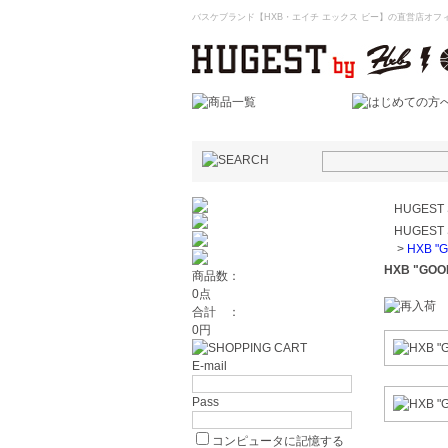
バスケブランド【HXB・エイチ エックス ビー】の直営店オフィ
HUGEST
HUGEST
>
HXB "
HXB "GOO
商品数：
0点
合計 ：
0円
E-mail
Pass
コンピュータに記憶する