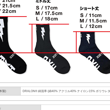
本製)
DRALON® 綿混率 (綿40% アクリル40% ナイロン15% ポリウレタ
ド