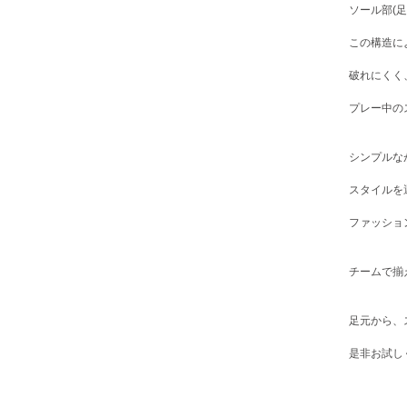
ソール部(
この構造に
破れにくく
プレー中の
シンプルな
スタイルを
ファッショ
チームで揃
足元から、
是非お試し