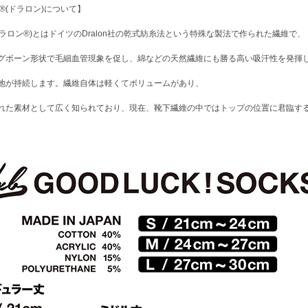
N®(ドラロン)について】
®(ドラロン®)とはドイツのDralon社の乾式紡糸法という特殊な製法で作られた繊維で、
グボーン形状で毛細血管現象を促し、綿などの天然繊維にも勝る高い吸汗性を発揮
地が持続します。繊維自体は軽くてボリュームがあり、
れた素材として広く知られており、現在、靴下繊維の中ではトップの位置に君臨す