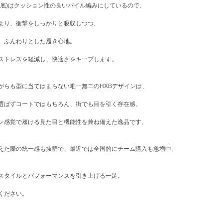
足底)はクッション性の良いパイル編みにしているので、
より、衝撃をしっかりと吸収しつつ、
、ふんわりとした履き心地。
ストレスを軽減し、快適さをキープします。
がらも型に当てはまらない唯一無二のHXBデザインは、
選ばずコートではもちろん、街でも目を引く存在感。
ン感覚で履ける見た目と機能性を兼ね備えた逸品です。
えた際の統一感も抜群で、最近では全国的にチーム購入も急増中。
スタイルとパフォーマンスを引き上げる一足。
ください。