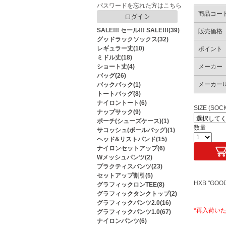
パスワードを忘れた方はこちら
商品コー
SALE!!! セール!!! SALE!!!(39)
販売価格
グッドラックソックス(32)
レギュラー丈(10)
ポイント
ミドル丈(18)
ショート丈(4)
メーカー
バッグ(26)
メーカーU
バックパック(1)
トートバッグ(8)
ナイロントート(6)
SIZE (SOC
ナップサック(9)
ポーチ(シューズケース)(1)
数量
サコッシュ(ボールバッグ)(1)
ヘッド&リストバンド(15)
ナイロンセットアップ(6)
Wメッシュパンツ(2)
プラクティスパンツ(23)
セットアップ割引(5)
HXB "GOO
グラフィックロンTEE(8)
グラフィックタンクトップ(2)
グラフィックパンツ2.0(16)
*再入荷いた
グラフィックパンツ1.0(67)
ナイロンパンツ(6)