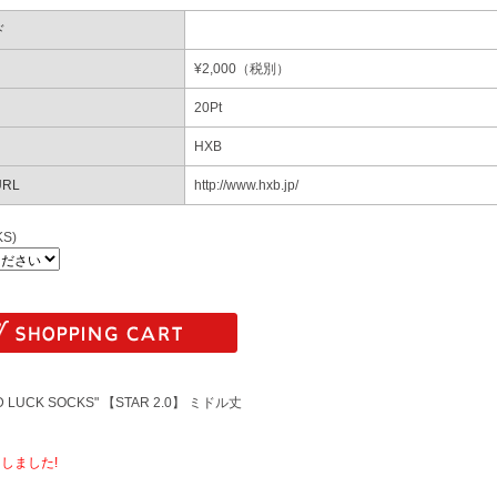
ド
¥
2,000
（税別）
20
Pt
HXB
RL
http://www.hxb.jp/
KS)
D LUCK SOCKS" 【STAR 2.0】 ミドル丈
しました!