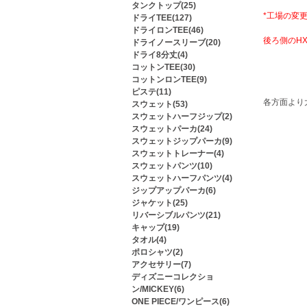
タンクトップ(25)
*工場の変
ドライTEE(127)
ドライロンTEE(46)
後ろ側のH
ドライノースリーブ(20)
ドライ8分丈(4)
コットンTEE(30)
コットンロンTEE(9)
ピステ(11)
各方面より
スウェット(53)
スウェットハーフジップ(2)
スウェットパーカ(24)
スウェットジップパーカ(9)
スウェットトレーナー(4)
スウェットパンツ(10)
スウェットハーフパンツ(4)
ジップアップパーカ(6)
ジャケット(25)
リバーシブルパンツ(21)
キャップ(19)
タオル(4)
ポロシャツ(2)
アクセサリー(7)
ディズニーコレクショ
ン/MICKEY(6)
ONE PIECE/ワンピース(6)