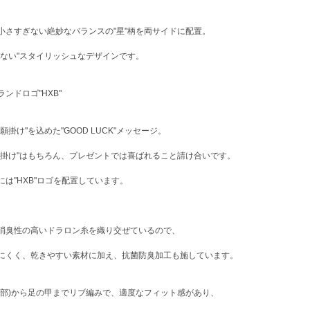
小さすぎない絶妙なバランスの"星"柄を両サイドに配置。
でない"スタイリッシュなデザインです。
ンドロゴ"HXB"
願掛け"を込めた"GOOD LUCK"メッセージ。
願掛け"はもちろん、プレゼントでは喜ばれること請け合いです。
には"HXB"ロゴを配置しています。
消臭性の高いドラロン糸を織り交ぜているので、
にくく、乾きやすい素材に加え、抗菌防臭加工も施しています。
脚部)から足の甲までリブ編みで、適度なフィット感があり、