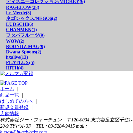
ディズニーコレクション/MICKEY(6)
RAGELOW(28)
Le Merde(3)
ネゴシックス/NEGO6(2)
LUDSCHI(6)
CHANMEN(1)
フタバフルーツ(9)
WOW(2)
BOUNDZ MAG(9)
Bwana Spoons(2)
hxalive(13)
FLATLUX(5)
HITH(4)
ホーム
｜
商品一覧
｜
はじめての方へ
｜
新規会員登録
｜
店舗情報
株式会社ジー・フォーチュン 〒120-0034 東京都足立区千住1-
20-9 TYビル 3F TEL : 03-5284-9415 mail :
hugest@hugeblocks.com