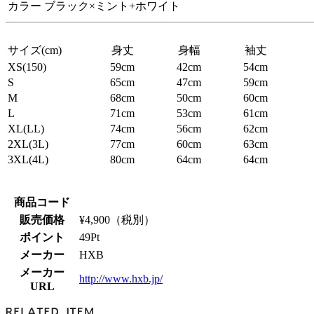
カラー
ブラック×ミント+ホワイト
サイズ(cm)
身丈
身幅
袖丈
XS(150)
59cm
42cm
54cm
S
65cm
47cm
59cm
M
68cm
50cm
60cm
L
71cm
53cm
61cm
XL(LL)
74cm
56cm
62cm
2XL(3L)
77cm
60cm
63cm
3XL(4L)
80cm
64cm
64cm
商品コード
販売価格
¥
4,900
（税別）
ポイント
49
Pt
メーカー
HXB
メーカー
http://www.hxb.jp/
URL