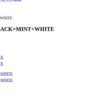
+WHITE
 BLACK×MINT+WHITE