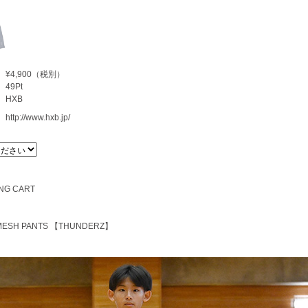
¥
4,900
（税別）
49
Pt
HXB
http://www.hxb.jp/
MESH PANTS 【THUNDERZ】