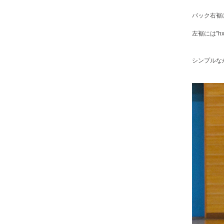
バック右裾
左裾には"h
シンプルな