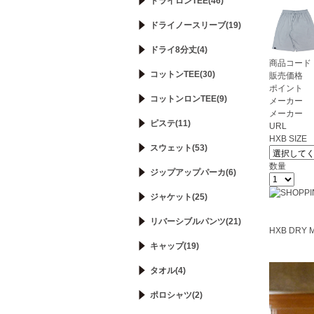
ドライロンTEE(46)
ドライノースリーブ(19)
ドライ8分丈(4)
商品コード
コットンTEE(30)
販売価格
ポイント
コットンロンTEE(9)
メーカー
メーカー
ピステ(11)
URL
HXB SIZE
スウェット(53)
数量
ジップアップパーカ(6)
ジャケット(25)
リバーシブルパンツ(21)
HXB DRY 
キャップ(19)
タオル(4)
ポロシャツ(2)