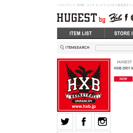
バスケブランド【HXB・エイチ エックス ビー】の直営店オフィ
HUGEST
HXB DRY 