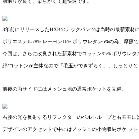
肌触りが良く、柔らかくて超快適です。
3年前にリリースしたHXBのテックパンツは当時の最新素材
ポリエステル78% レーヨン16% ポリウレタン6%の為、摩
今回は、さらに改良された新素材でコットン95% ポリウレタ
綿/コットンが主体なので「毛玉ができずらく」、しっとり
前後の両サイドにはメッシュ地の通常ポケットを完備。
右腰の光を反射するリフレクターのベルトループと右モモに
デザインのアクセントで中にはメッシュの小物収納ポケ ット