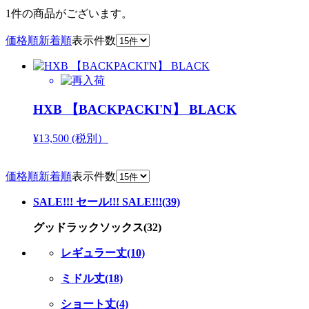
1件
の商品がございます。
価格順
新着順
表示件数
HXB 【BACKPACKI'N】 BLACK
¥13,500 (税別）
価格順
新着順
表示件数
SALE!!! セール!!! SALE!!!(39)
グッドラックソックス(32)
レギュラー丈(10)
ミドル丈(18)
ショート丈(4)