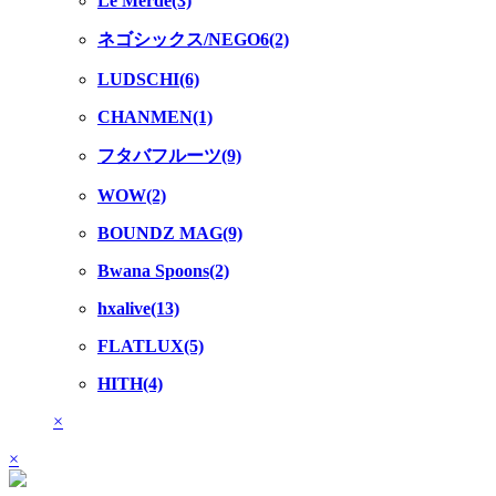
Le Merde(3)
ネゴシックス/NEGO6(2)
LUDSCHI(6)
CHANMEN(1)
フタバフルーツ(9)
WOW(2)
BOUNDZ MAG(9)
Bwana Spoons(2)
hxalive(13)
FLATLUX(5)
HITH(4)
×
×