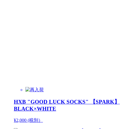
HXB "GOOD LUCK SOCKS" 【SPARK】
BLACK×WHITE
¥2,000 (税別）