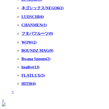
ネゴシックス/NEGO6(2)
LUDSCHI(6)
CHANMEN(1)
フタバフルーツ(9)
WOW(2)
BOUNDZ MAG(9)
Bwana Spoons(2)
hxalive(13)
FLATLUX(5)
HITH(4)
×
×