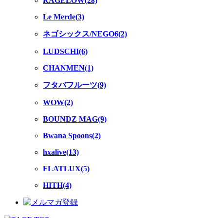
RAGELOW(28)
Le Merde(3)
ネゴシックス/NEGO6(2)
LUDSCHI(6)
CHANMEN(1)
フタバフルーツ(9)
WOW(2)
BOUNDZ MAG(9)
Bwana Spoons(2)
hxalive(13)
FLATLUX(5)
HITH(4)