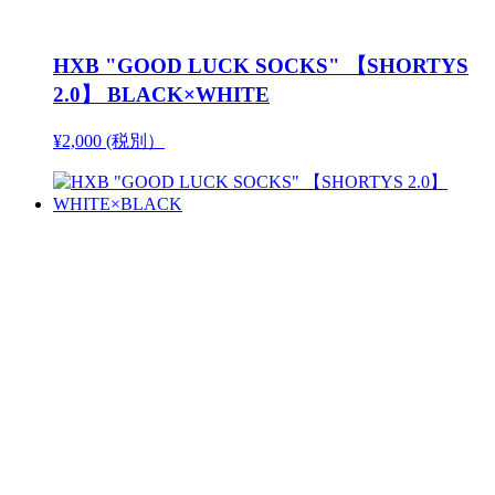
HXB "GOOD LUCK SOCKS" 【SHORTYS
2.0】 BLACK×WHITE
¥2,000 (税別）