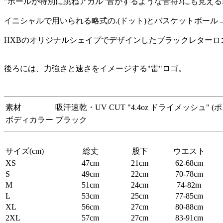
"ボールが特別に跳ねアガル"音がするような音符♪にも見える
イニシャルで用いられる略式の.(ドット)とバスケットボール
HXBのオリジナルシェイプでデザインしたブラックレターロ
後ろには、力強さと速さをイメージする"雷"ロゴ。
素材
吸汗速乾・UV CUT "4.4oz ドライメッシュ" (
ボディカラー
ブラック
サイズ(cm)
総丈
股下
ウエスト
XS
47cm
21cm
62-68cm
S
49cm
22cm
70-78cm
M
51cm
24cm
74-82m
L
53cm
25cm
77-85cm
XL
56cm
27cm
80-88cm
2XL
57cm
27cm
83-91cm