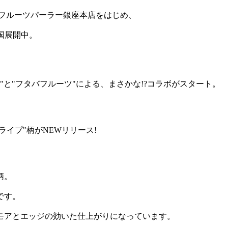
タバフルーツパーラー銀座本店をはじめ、
国展開中。
B"と"フタバフルーツ"による、まさかな!?コラボがスタート。
ライプ"柄がNEWリリース!
柄。
です。
モアとエッジの効いた仕上がりになっています。