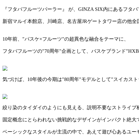
『フタバフルーツパーラー』 が、GINZA SIX内にあるフ
新宿マルイ本館店、川崎店、名古屋JRゲートタワー店の他全
10年前、"バスケ×フルーツ"の超異色な融合をテーマに、
フタバフルーツの"70周年"企画として、バスケブランド"HX
気づけば、10年後の今期は"80周年"モデルとして"スイカスト
絞り染のタイダイのようにも見える、説明不要なストライプ
固定概念にとらわれない挑戦的なデザインがインパクト絶大
ベーシックなスタイルが主流の中で、あえて遊び心あるユー