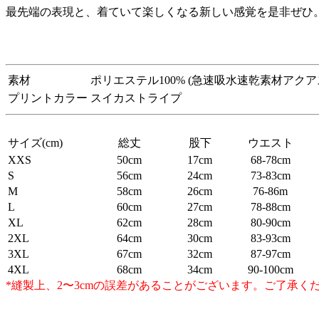
最先端の表現と、着ていて楽しくなる新しい感覚を是非ぜひ
素材
ポリエステル100% (急速吸水速乾素材アクア
プリントカラー
スイカストライプ
サイズ(cm)
総丈
股下
ウエスト
XXS
50cm
17cm
68-78cm
S
56cm
24cm
73-83cm
M
58cm
26cm
76-86m
L
60cm
27cm
78-88cm
XL
62cm
28cm
80-90cm
2XL
64cm
30cm
83-93cm
3XL
67cm
32cm
87-97cm
4XL
68cm
34cm
90-100cm
*縫製上、2〜3cmの誤差があることがございます。ご了承く