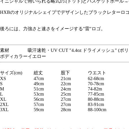
イニシャルで用いられる略式の.(ドット)とバスケットボール
HXBのオリジナルシェイプでデザインしたブラックレターロ
後ろには、力強さと速さをイメージする"雷"ロゴ。
素材
吸汗速乾・UV CUT "4.4oz ドライメッシュ" (ポ
ボディカラー
イエロー
サイズ(cm)
総丈
股下
ウエスト
XS
47cm
21cm
62-68cm
S
49cm
22cm
70-78cm
M
51cm
24cm
74-82m
L
53cm
25cm
77-85cm
XL
56cm
27cm
80-88cm
2XL
57cm
27cm
83-91cm
3XL
59cm
28cm
88-100cm