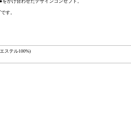
→●をかけ合わせたデザインコンセプト。
ゴです。
リエステル100%)