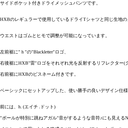
サイドポケット付きドライメッシュパンツです。
HXBのレギュラーで使用しているドライTシャツと同じ生地
ウエストはゴムとヒモで調整が可能になっています。
左前裾に" h "の"Blackletter"ロゴ、
右後裾にHXB"雷"ロゴをそれぞれ光を反射するリフレクター(
右前裾にHXBのピスネーム付きです。
ベーシックにセットアップした、使い勝手の良いデザイン仕様
前には、h. (エイチ .ドット)
"ボールが特別に跳ねアガル"音がするような音符♪にも見えるN