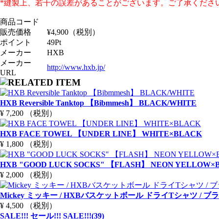
*縫製上、若干の誤差があることがございます。ご了承くださ
商品コード
販売価格
¥
4,900
（税別）
ポイント
49
Pt
メーカー
HXB
メーカー
http://www.hxb.jp/
URL
HXB Reversible Tanktop 【Bibmmesh】 BLACK/WHITE
¥ 7,200 （税別）
HXB FACE TOWEL 【UNDER LINE】 WHITE×BLACK
¥ 1,800 （税別）
HXB "GOOD LUCK SOCKS" 【FLASH】 NEON YELLOW×
¥ 2,000 （税別）
Mickey ミッキー / HXBバスケットボール ドライTシャツ / 
¥ 4,500 （税別）
SALE!!! セール!!! SALE!!!(39)