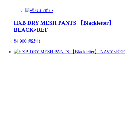
HXB DRY MESH PANTS 【Blackletter】
BLACK×REF
¥4,900 (税別）