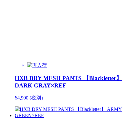
HXB DRY MESH PANTS 【Blackletter】
DARK GRAY×REF
¥4,900 (税別）