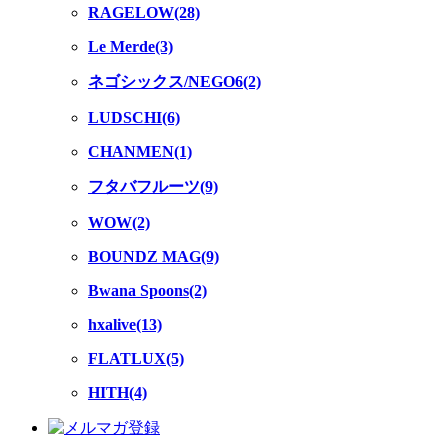
RAGELOW(28)
Le Merde(3)
ネゴシックス/NEGO6(2)
LUDSCHI(6)
CHANMEN(1)
フタバフルーツ(9)
WOW(2)
BOUNDZ MAG(9)
Bwana Spoons(2)
hxalive(13)
FLATLUX(5)
HITH(4)