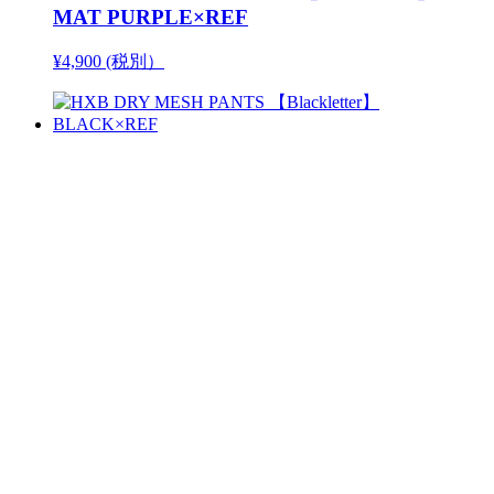
MAT PURPLE×REF
¥4,900 (税別）