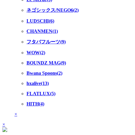
ネゴシックス/NEGO6(2)
LUDSCHI(6)
CHANMEN(1)
フタバフルーツ(9)
WOW(2)
BOUNDZ MAG(9)
Bwana Spoons(2)
hxalive(13)
FLATLUX(5)
HITH(4)
×
×