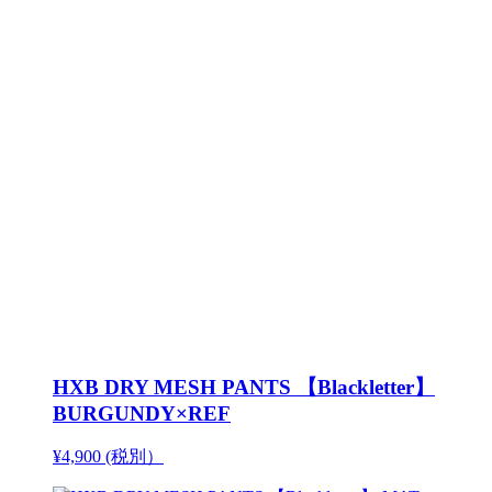
HXB DRY MESH PANTS 【Blackletter】
BURGUNDY×REF
¥4,900 (税別）