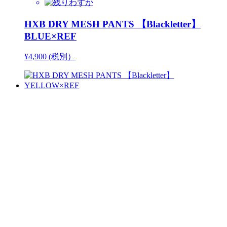
HXB DRY MESH PANTS 【Blackletter】
BLUE×REF
¥4,900 (税別）