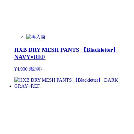
HXB DRY MESH PANTS 【Blackletter】
NAVY×REF
¥4,900 (税別）